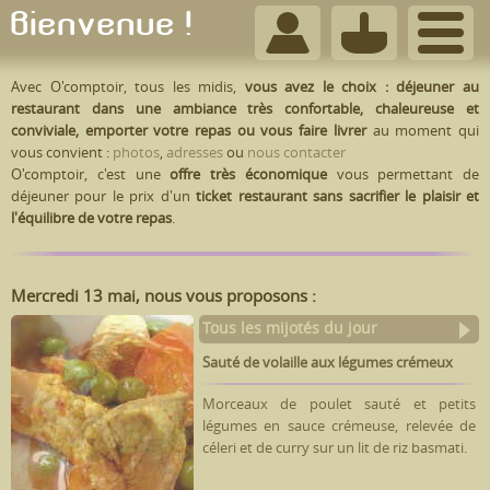
Bienvenue !
Avec O'comptoir, tous les midis,
vous avez le choix : déjeuner au
restaurant dans une ambiance très confortable, chaleureuse et
conviviale, emporter votre repas ou vous faire livrer
au moment qui
vous convient :
photos
,
adresses
ou
nous contacter
O'comptoir, c'est une
offre très économique
vous permettant de
déjeuner pour le prix d'un
ticket restaurant sans sacrifier le plaisir et
l'équilibre de votre repas
.
Mercredi 13 mai, nous vous proposons :
Tous les mijotés du jour
Sauté de volaille aux légumes crémeux
Morceaux de poulet sauté et petits
légumes en sauce crémeuse, relevée de
céleri et de curry sur un lit de riz basmati.