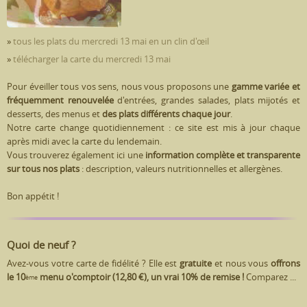
» commander ce mijoté
»
tous les plats du mercredi 13 mai en un clin d'œil
»
télécharger la carte du mercredi 13 mai
Tous les plats du mercredi 13 mai
X
mijotés
grandes salades
Télécharger la carte du mercredi 13 mai
X
Pour éveiller tous vos sens, nous vous proposons une
gamme variée et
fréquemment renouvelée
d'entrées, grandes salades, plats mijotés et
Pas de sandwich aujourd'hui, désolé.
Pas de grande salade aujourd'hui, désolé.
Farfalle au pesto : 10,00 €
Carte des plats : mijotés et grandes salades
[13-MAI]
[13-MAI]
[13-MAI]
desserts, des menus et
des plats différents chaque jour
.
Pain de poisson à la fondue de poireaux : 10,00 €
Carte des entrées + plats + desserts
Notre carte change quotidiennement : ce site est mis à jour chaque
Paupiette de veau, ratatouille et gratin dauphinois : 10,00 €
après midi avec la carte du lendemain.
Poêlée ardéchoise : 10,00 €
»
personnaliser votre carte du jour
»
»
la carte des sandwichs
la carte des grandes salades
»
les menus
»
les menus
Vous trouverez également ici une
information complète et transparente
Sauté de volaille aux légumes crémeux : 10,00 €
sur tous nos plats
: description, valeurs nutritionnelles et allergènes.
Tomate farcie : 10,00 €
»
la carte des mijotés
»
les menus
Bon appétit !
Quoi de neuf ?
Avez-vous votre carte de fidélité ? Elle est
gratuite
et nous vous
offrons
le 10
menu o'comptoir (12,80 €), un vrai 10% de remise !
Comparez ...
ème