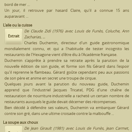
bord de mer ...
Un jour, il retrouve par hasard Claire, qu'il a connue 15 ans
auparavant ...
L'aile ou la cuisse
De Claude Zidi (1976) avec Louis de Funès, Coluche, Ann
Extrait
Zacharias, ...
Charles Duchemin, directeur d'un guide gastronomique
mondialement connu, et qui a l'habitude de tester incognito les
restaurants de l'Hexagone vient d'être élu à l'Académie française.
Duchemin s'apprête à prendre sa retraite après la parution de la
nouvelle édition de son guide, et forme son fils Gérard dans l'espoir
qu'il reprenne le flambeau. Gérard goûte cependant peu aux passions
de son père et anime en secret une troupe de cirque.
Quelques jours avant la parution du nouveau guide, Duchemin
apprend que l'industriel Jacques Tricatel, PDG d'une chaîne de
restauration de nourriture industrielle a racheté un certain nombre de
restaurants auxquels le guide devait décerner des récompenses.
Bien décidé à défendre ses valeurs, Duchemin va embarquer Gérard
contre son gré, dans une ultime croisade contre la malbouffe ...
La soupe aux choux
De Jean Girault (1981) avec Louis de Funès, Jean Carmet,