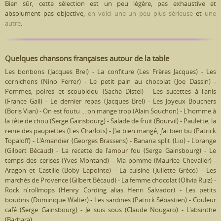
Bien sûr, cette sélection est un peu légère, pas exhaustive et
absolument pas objective,
en voici une un peu plus sérieuse
et
une
autre
.
Quelques chansons françaises autour de la table
Les bonbons (Jacques Brel) - La confiture (Les Frères Jacques) - Les
cornichons (Nino Ferrer) - Le petit pain au chocolat (Joe Dassin) -
Pommes, poires et scoubidou (Sacha Distel) - Les sucettes à l'anis
(France Gall) - Le dernier repas (Jacques Brel) - Les Joyeux Bouchers
(Boris Vian) - On est foutu ... on mange trop (Alain Souchon) - L'homme à
la tête de chou (Serge Gainsbourg) - Salade de fruit (Bourvil) - Paulette, la
reine des paupiettes (Les Charlots) - J'ai bien mangé, j'ai bien bu (Patrick
Topaloff) - L'Amandier (Georges Brassens) - Banana split (Lio) - L'orange
(Gilbert Bécaud) - La recette de l'amour fou (Serge Gainsbourg) - Le
temps des cerises (Yves Montand) - Ma pomme (Maurice Chevalier) -
Aragon et Castille (Boby Lapointe) - La cuisine (Juliette Gréco) - Les
marchés de Provence (Gilbert Bécaud) - La femme chocolat (Olivia Ruiz) -
Rock n'rollmops (Henry Cording alias Henri Salvador) - Les petits
boudins (Dominique Walter) - Les sardines (Patrick Sébastien) - Couleur
café (Serge Gainsbourg) - Je suis sous (Claude Nougaro) - L'absinthe
(Barbara) ...