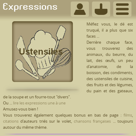
Expressions
Méfiez vous, le dé est
truqué, il a plus que six
faces ...
Derrière chaque face,
vous trouverez des
animaux, du beurre, du
lait, des œufs, un peu
d'anatomie, de la
boisson, des condiments,
des ustensiles de cuisine,
des fruits et des légumes,
du pain et des gateaux,
de la soupe et un fourre-tout "divers".
Ou ...
lire les expressions une à une
Amusez-vous bien !
Vous trouverez également quelques bonus en bas de page :
films
,
citations
d'auteurs triés sur le volet,
chansons françaises
... toujours
autour du même thème.