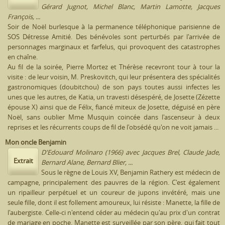
Gérard Jugnot, Michel Blanc, Martin Lamotte, Jacques
François, ...
Soir de Noël burlesque à la permanence téléphonique parisienne de
SOS Détresse Amitié. Des bénévoles sont perturbés par l'arrivée de
personnages marginaux et farfelus, qui provoquent des catastrophes
en chaîne.
Au fil de la soirée, Pierre Mortez et Thérèse recevront tour à tour la
visite : de leur voisin, M. Preskovitch, qui leur présentera des spécialités
gastronomiques (doubitchou) de son pays toutes aussi infectes les
unes que les autres, de Katia, un travesti désespéré, de Josette (Zézette
épouse X) ainsi que de Félix, fiancé miteux de Josette, déguisé en père
Noël, sans oublier Mme Musquin coincée dans l'ascenseur à deux
reprises et les récurrents coups de fil de l'obsédé qu'on ne voit jamais ...
Mon oncle Benjamin
D'Edouard Molinaro (1966) avec Jacques Brel, Claude Jade,
Extrait
Bernard Alane, Bernard Blier, ...
Sous le règne de Louis XV, Benjamin Rathery est médecin de
campagne, principalement des pauvres de la région. C'est également
un ripailleur perpétuel et un coureur de jupons invétéré, mais une
seule fille, dont il est follement amoureux, lui résiste : Manette, la fille de
l'aubergiste. Celle-ci n'entend céder au médecin qu'au prix d'un contrat
de mariage en poche. Manette est surveillée par son père, qui fait tout