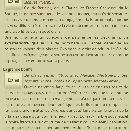
Extrait
Jacques Villeret, ...
Claude Ratinier, dit le Glaude, et Francis Chérasse, dit le
Bombé, le premier sabotier et le second puisatier, retraités de soixante-
dix ans vivent dans leur hameau campagnard du Bourbonnais, nommé
les Gourdiflots, très en retrait de la vie moderne, en consommant leurs
cinq à six litres de vin quotidiens.
Une nuit, suite à un concours de pets entre les deux amis, un
extraterrestre que le Glaude nommera La Denrée débarque en
soucoupe volante de la planète Oxo dans le jardin de celui-ci. Le Glaude
lui offre alors à manger de la soupe aux choux. L'extraterrestre apprécie
le potage et en emporte sur sa planète ...
La grande bouffe
De Marco Ferreri (1973) avec Marcello Mastroianni, Ugo
Extrait
Tognazzi, Michel Piccoli, Philippe Noiret, Andréa Ferréol, ...
Quatre hommes, fatigués de leurs vies ennuyeuses et de
leurs désirs inassouvis, décident de s'enfermer dans une villa pour se
livrer à un suicide collectif en mangeant jusqu'à ce que mort s'ensuive.
Les quatre commencent leur frénétique festin. Ils sont interrompus par
l'arrivée d'une institutrice, Andrea, qui veut faire visiter le jardin de la
villa à sa classe pour voir le fameux «tilleul Boileau» , arbre sous lequel
le poète français avait coutume de s'asseoir pour trouver l'inspiration.
Les quatre acceptent spontanément et lui offrent de la nourriture.