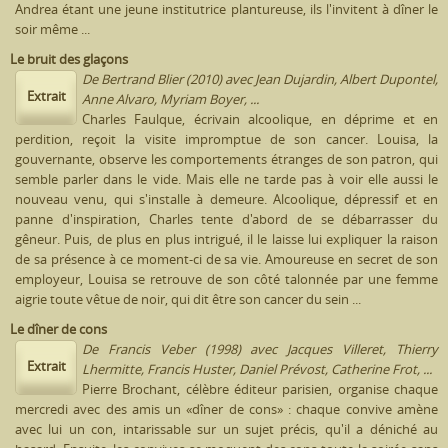
Andrea étant une jeune institutrice plantureuse, ils l'invitent à dîner le
soir même ...
Le bruit des glaçons
De Bertrand Blier (2010) avec Jean Dujardin, Albert Dupontel,
Extrait
Anne Alvaro, Myriam Boyer, ...
Charles Faulque, écrivain alcoolique, en déprime et en
perdition, reçoit la visite impromptue de son cancer. Louisa, la
gouvernante, observe les comportements étranges de son patron, qui
semble parler dans le vide. Mais elle ne tarde pas à voir elle aussi le
nouveau venu, qui s'installe à demeure. Alcoolique, dépressif et en
panne d'inspiration, Charles tente d'abord de se débarrasser du
gêneur. Puis, de plus en plus intrigué, il le laisse lui expliquer la raison
de sa présence à ce moment-ci de sa vie. Amoureuse en secret de son
employeur, Louisa se retrouve de son côté talonnée par une femme
aigrie toute vêtue de noir, qui dit être son cancer du sein ...
Le dîner de cons
De Francis Veber (1998) avec Jacques Villeret, Thierry
Extrait
Lhermitte, Francis Huster, Daniel Prévost, Catherine Frot, ...
Pierre Brochant, célèbre éditeur parisien, organise chaque
mercredi avec des amis un «dîner de cons» : chaque convive amène
avec lui un con, intarissable sur un sujet précis, qu'il a déniché au