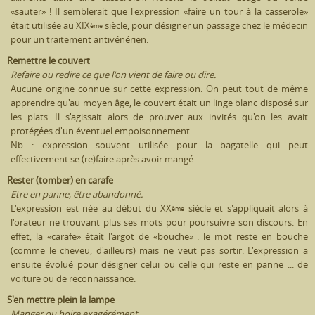
«sauter» ! Il semblerait que l'expression «faire un tour à la casserole»
était utilisée au XIX
siècle, pour désigner un passage chez le médecin
ème
pour un traitement antivénérien.
Remettre le couvert
Refaire ou redire ce que l'on vient de faire ou dire.
Aucune origine connue sur cette expression. On peut tout de même
apprendre qu'au moyen âge, le couvert était un linge blanc disposé sur
les plats. Il s'agissait alors de prouver aux invités qu'on les avait
protégées d'un éventuel empoisonnement.
Nb : expression souvent utilisée pour la bagatelle qui peut
effectivement se (re)faire après avoir mangé ...
Rester (tomber) en carafe
Etre en panne, être abandonné.
L'expression est née au début du XX
siècle et s'appliquait alors à
ème
l'orateur ne trouvant plus ses mots pour poursuivre son discours. En
effet, la «carafe» était l'argot de «bouche» : le mot reste en bouche
(comme le cheveu, d'ailleurs) mais ne veut pas sortir. L'expression a
ensuite évolué pour désigner celui ou celle qui reste en panne ... de
voiture ou de reconnaissance.
S'en mettre plein la lampe
Manger ou boire exagérément.