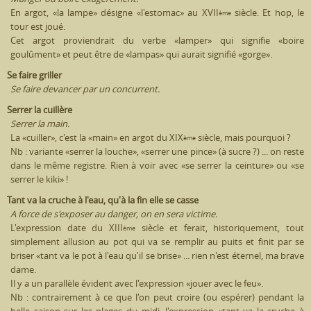
En argot, «la lampe» désigne «l'estomac» au XVII
siècle. Et hop, le
ème
tour est joué.
Cet argot proviendrait du verbe «lamper» qui signifie «boire
goulûment» et peut être de «lampas» qui aurait signifié «gorge».
Se faire griller
Se faire devancer par un concurrent.
Serrer la cuillère
Serrer la main.
La «cuiller», c'est la «main» en argot du XIX
siècle, mais pourquoi ?
ème
Nb : variante «serrer la louche», «serrer une pince» (à sucre ?) ... on reste
dans le même registre. Rien à voir avec «se serrer la ceinture» ou «se
serrer le kiki» !
Tant va la cruche à l'eau, qu'à la fin elle se casse
A force de s'exposer au danger, on en sera victime.
L'expression date du XIII
siècle et ferait, historiquement, tout
ème
simplement allusion au pot qui va se remplir au puits et finit par se
briser «tant va le pot à l'eau qu'il se brise» ... rien n'est éternel, ma brave
dame.
Il y a un parallèle évident avec l'expression «jouer avec le feu».
Nb : contrairement à ce que l'on peut croire (ou espérer) pendant la