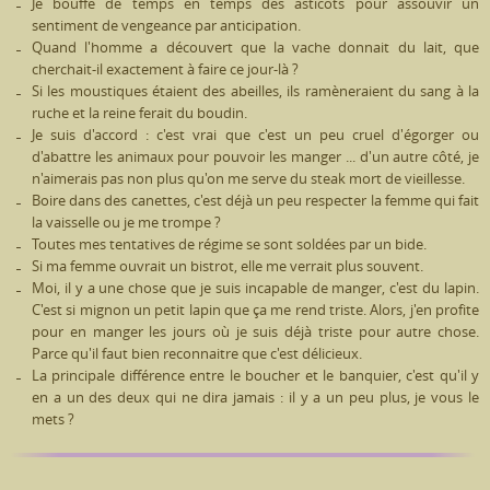
Je bouffe de temps en temps des asticots pour assouvir un
sentiment de vengeance par anticipation.
Quand l'homme a découvert que la vache donnait du lait, que
cherchait-il exactement à faire ce jour-là ?
Si les moustiques étaient des abeilles, ils ramèneraient du sang à la
ruche et la reine ferait du boudin.
Je suis d'accord : c'est vrai que c'est un peu cruel d'égorger ou
d'abattre les animaux pour pouvoir les manger ... d'un autre côté, je
n'aimerais pas non plus qu'on me serve du steak mort de vieillesse.
Boire dans des canettes, c'est déjà un peu respecter la femme qui fait
la vaisselle ou je me trompe ?
Toutes mes tentatives de régime se sont soldées par un bide.
Si ma femme ouvrait un bistrot, elle me verrait plus souvent.
Moi, il y a une chose que je suis incapable de manger, c'est du lapin.
C'est si mignon un petit lapin que ça me rend triste. Alors, j'en profite
pour en manger les jours où je suis déjà triste pour autre chose.
Parce qu'il faut bien reconnaitre que c'est délicieux.
La principale différence entre le boucher et le banquier, c'est qu'il y
en a un des deux qui ne dira jamais : il y a un peu plus, je vous le
mets ?