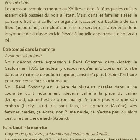
Etre né riche.
L'expression semble remonter au XVIII
siècle. A l'époque les cuillers
ème
étaient déjà passées du bois à l'étain. Mais, dans les familles aisées, le
parrain offrait une cuiller en argent à l'occasion du baptême de son
filleul (aujourd'hui, c'est plutôt un rond de serviette). L'objet était donc
le symbole de la classe sociale élevée à laquelle appartenait le nouveau
né.
Etre tombé dans la marmite
Avoir un talent inné.
Nous devons cette expression à René Goscinny dans «Astérix le
Gaulois» en 1959. Le lecteur y découvre qu'enfant, Obélix est tombé
dans une marmite de potion magique, ainsi il n'a plus besoin d'en boire
pour exercer sa force surhumaine.
Nb : René Goscinny est le père de plusieurs passées dans la vie
courante, dont notamment «devenir calife à la place du calife»
(Iznogoud), «quand est-ce qu'on mange ?», «tirer plus vite que son
ombre» (Lucky Luke), «ils sont fous, ces Romains» (Astérix), «les
femmes bardes, ça existe, non ? une barde, ça n'existe pas, ou alors
c'est une tranche de lard» (Astérix).
Faire bouillir la marmite
Gagner de quoi vivre, subvenir aux besoins de sa famille.