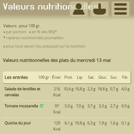
Valeurs nutritionnelles
Valeurs :
pour 100 gr
.
»
par portion
»
en % des RNJ*
*
repères nutritionnels journaliers
»
pour tout savoir (ou presque) sur la nutrition
nutrition
|
haut de page
Valeurs nutritionnelles des plats du mercredi 13 mai
Les entrées
100 gr :
Éner.
Prot.
Lip.
Sat.
Gluc.
Suc.
Fib.
Salade de lentilles et
216
10,4 g
10,8 g
2,3 g
18,8 g
0,7 g
4,0 g
cervelas
Kcal
Tomate mozzarella
O'
97
5,0 g
7,0 g
3,7 g
3,3 g
2,7 g
0,9 g
Kcal
Quiche du jour
129
6,1 g
10,8 g
6,3 g
1,9 g
1,6 g
0,1 g
Kcal