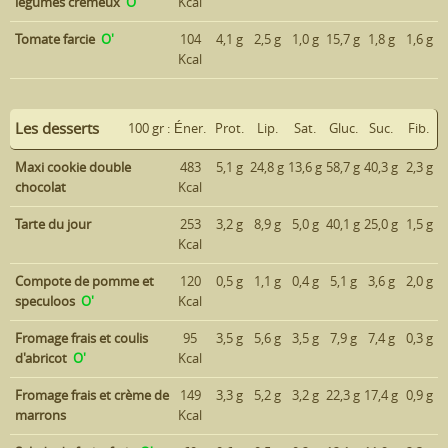
légumes crémeux
O'
Kcal
Tomate farcie
O'
104
4,1 g
2,5 g
1,0 g
15,7 g
1,8 g
1,6 g
Kcal
Les desserts
100 gr :
Éner.
Prot.
Lip.
Sat.
Gluc.
Suc.
Fib.
Maxi cookie double
483
5,1 g
24,8 g
13,6 g
58,7 g
40,3 g
2,3 g
chocolat
Kcal
Tarte du jour
253
3,2 g
8,9 g
5,0 g
40,1 g
25,0 g
1,5 g
Kcal
Compote de pomme et
120
0,5 g
1,1 g
0,4 g
5,1 g
3,6 g
2,0 g
speculoos
O'
Kcal
Fromage frais et coulis
95
3,5 g
5,6 g
3,5 g
7,9 g
7,4 g
0,3 g
d'abricot
O'
Kcal
Fromage frais et crème de
149
3,3 g
5,2 g
3,2 g
22,3 g
17,4 g
0,9 g
marrons
Kcal