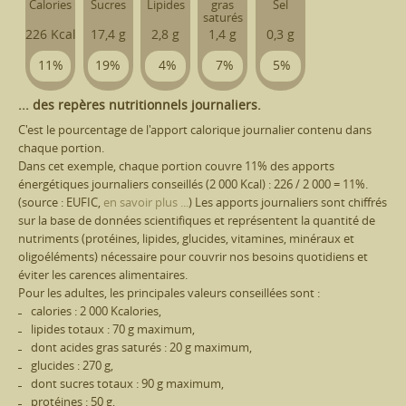
Calories
Sucres
Lipides
gras
Sel
saturés
226 Kcal
17,4 g
2,8 g
1,4 g
0,3 g
11%
19%
4%
7%
5%
... des repères nutritionnels journaliers.
C'est le pourcentage de l'apport calorique journalier contenu dans
chaque portion.
Dans cet exemple, chaque portion couvre 11% des apports
énergétiques journaliers conseillés (2 000 Kcal) : 226 / 2 000 = 11%.
(source : EUFIC,
en savoir plus ...
) Les apports journaliers sont chiffrés
sur la base de données scientifiques et représentent la quantité de
nutriments (protéines, lipides, glucides, vitamines, minéraux et
oligoéléments) nécessaire pour couvrir nos besoins quotidiens et
éviter les carences alimentaires.
Pour les adultes, les principales valeurs conseillées sont :
calories : 2 000 Kcalories,
lipides totaux : 70 g maximum,
dont acides gras saturés : 20 g maximum,
glucides : 270 g,
dont sucres totaux : 90 g maximum,
protéines : 50 g,