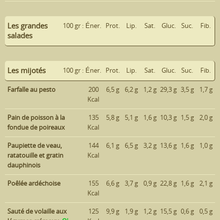
Les grandes
100 gr :
Éner.
Prot.
Lip.
Sat.
Gluc.
Suc.
Fib.
salades
Les mijotés
100 gr :
Éner.
Prot.
Lip.
Sat.
Gluc.
Suc.
Fib.
Farfalle au pesto
200
6,5 g
6,2 g
1,2 g
29,3 g
3,5 g
1,7 g
Kcal
Pain de poisson à la
135
5,8 g
5,1 g
1,6 g
10,3 g
1,5 g
2,0 g
fondue de poireaux
Kcal
Paupiette de veau,
144
6,1 g
6,5 g
3,2 g
13,6 g
1,6 g
1,0 g
ratatouille et gratin
Kcal
dauphinois
Poêlée ardéchoise
155
6,6 g
3,7 g
0,9 g
22,8 g
1,6 g
2,1 g
Kcal
Sauté de volaille aux
125
9,9 g
1,9 g
1,2 g
15,5 g
0,6 g
0,5 g