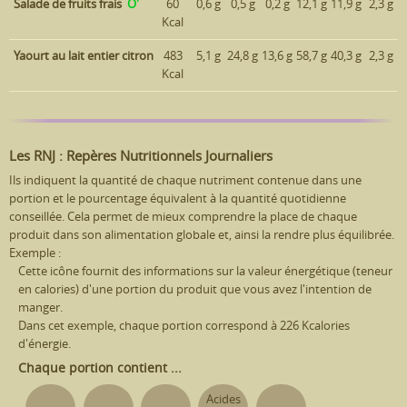
Salade de fruits frais
O'
60
0,6 g
0,5 g
0,2 g
12,1 g
11,9 g
2,3 g
Kcal
Yaourt au lait entier citron
483
5,1 g
24,8 g
13,6 g
58,7 g
40,3 g
2,3 g
Kcal
Les RNJ : Repères Nutritionnels Journaliers
Ils indiquent la quantité de chaque nutriment contenue dans une
portion et le pourcentage équivalent à la quantité quotidienne
conseillée. Cela permet de mieux comprendre la place de chaque
produit dans son alimentation globale et, ainsi la rendre plus équilibrée.
Exemple :
Cette icône fournit des informations sur la valeur énergétique (teneur
en calories) d'une portion du produit que vous avez l'intention de
manger.
Dans cet exemple, chaque portion correspond à 226 Kcalories
d'énergie.
Chaque portion contient ...
Acides