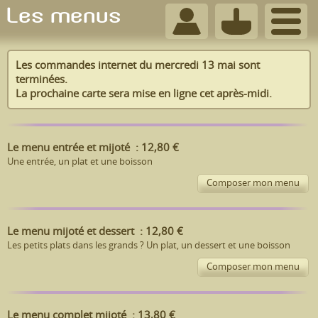
Les menus
Les commandes internet du mercredi 13 mai sont
terminées.
La prochaine carte sera mise en ligne cet après-midi.
Le menu entrée et mijoté : 12,80 €
Une entrée, un plat et une boisson
Composer mon menu
X
Les entrées
Le menu mijoté et dessert : 12,80 €
Salade de lentilles et cervelas
Les petits plats dans les grands ? Un plat, un dessert et une boisson
Tomate mozzarella
O'
Composer mon menu
Quiche du jour
X
Les mijotés
Les mijotés
Le menu complet mijoté : 13,80 €
Farfalle au pesto